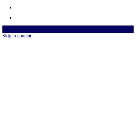
Skip to content
Automationen, Prozesse & KI
Home
Home
© 2026 dennisdrzosga.de | All rights reserved
Impressum
|
Datenschutz
|
AGB
Erstgespräch