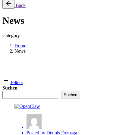
Back
News
Category
Home
News
Showing 1-1 of 1 results
Filters
Suchen
Suchen
Posted by
Dennis Drzosga